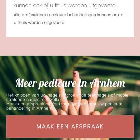
kunnen ook bij u thuis worden uitgevoerd.
Alle professionele pedicure behandelingen kunnen ook bij
u thuis worden uitgevoerd.
Meer pedicure in Arnhem
Het knippen van uw nagels, ingroeiende teennagels of mooie
stralende nagels met Gellak.
Maak een afspraak bij Voetzorg Rijnstad voor uw pedicure
behandeling in Arnhem.
MAAK EEN AFSPRAAK