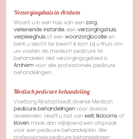
Verzorgingshuis in Arnhem
Woont u in een huis van een
zorg
verlenende instantie
, een
verzorgingshuis
,
verpleeghuis
of een
woonzorglocatie
en
bent u slecht ter been? Ik kom bij u thuis om
uw voeten als medisch pedicure te
behandelen. Het verzorgingsgebied is
Arnhem
voor alle professionele pedicure
behandelingen.
Medisch pedicure behandeling
Voetzorg Rijnstad biedt diverse Medisch
pedicure behandelingen
voor diverse
doeleinden. Heeft u last van
eelt
,
likdoorns
of
kloven
maak dan vrijblijvend een afspraak
voor een pedicure behandelplan. Alle
professionele pedicure behandelingen