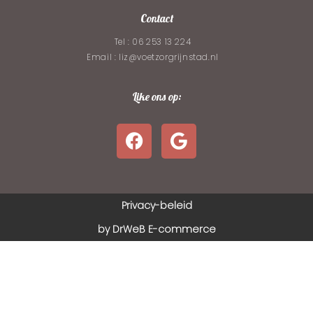
Contact
Tel : 06 253 13 224
Email : liz@voetzorgrijnstad.nl
Like ons op:
Privacy-beleid
by DrWeB E-commerce